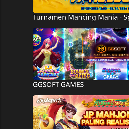
Turnamen Mancing Mania - 
GGSOFT GAMES