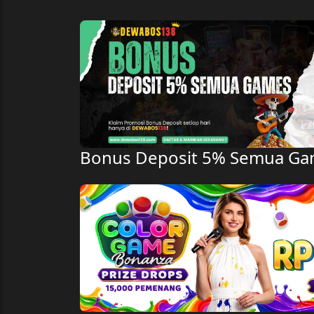
Bonus Deposit 5% Semua G