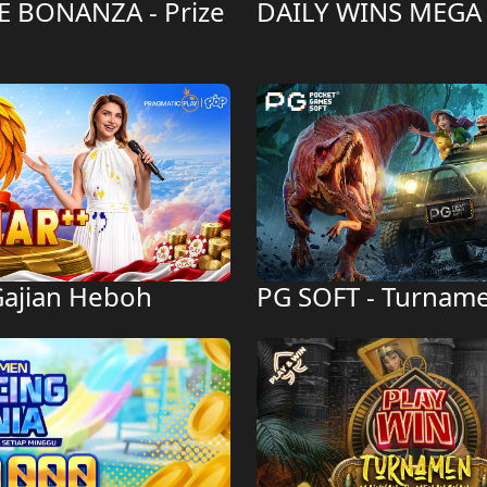
E BONANZA - Prize
DAILY WINS MEGA 
Gajian Heboh
PG SOFT - Turname