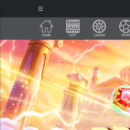
HOME
SLOT
CASINO
SPOR