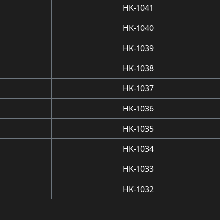
HK-1041
HK-1040
HK-1039
HK-1038
HK-1037
HK-1036
HK-1035
HK-1034
HK-1033
HK-1032