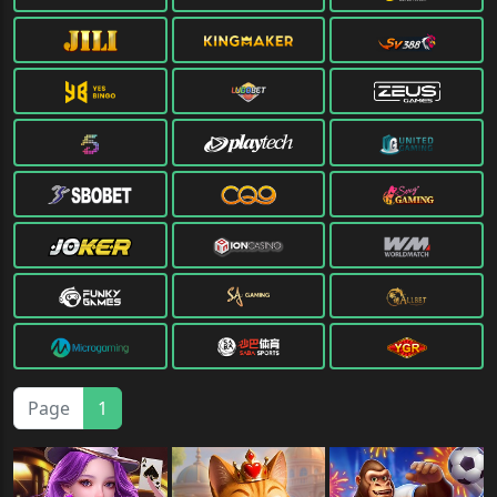
Page
1