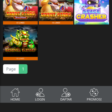
Page
1
HOME
LOGIN
DAFTAR
PROMOSI