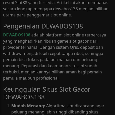
resmi Slot88 yang tersedia. Artikel ini akan membahas
secara lengkap mengapa dewabos138 menjadi pilihan
utama para penggemar slot online.
Pengenalan DEWABOS138
DEWABOS138
adalah platform slot online terpercaya
yang menghadirkan ribuan game slot gacor dari
provider ternama. Dengan sistem Qris, deposit dan
withdraw menjadi lebih cepat tanpa ribet, sehingga
pemain bisa fokus pada permainan dan peluang
menang. Reputasi dan keamanan situs ini sudah
terbukti, menjadikannya pilihan aman bagi pemain
pemula maupun profesional.
Keunggulan Situs Slot Gacor
DEWABOS138
Mudah Menang:
Algoritma slot dirancang agar
peluang menang lebih tinggi dibanding situs