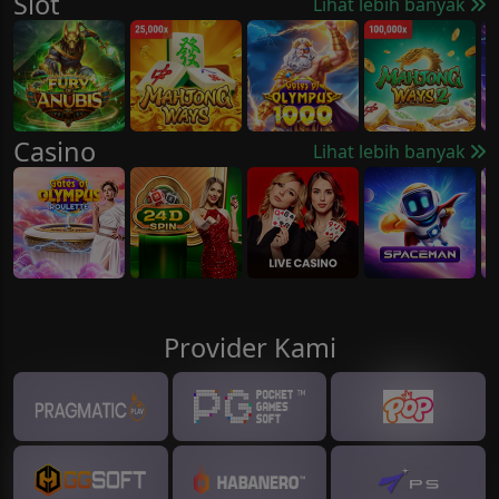
Slot
Lihat lebih banyak
Casino
Lihat lebih banyak
Provider Kami