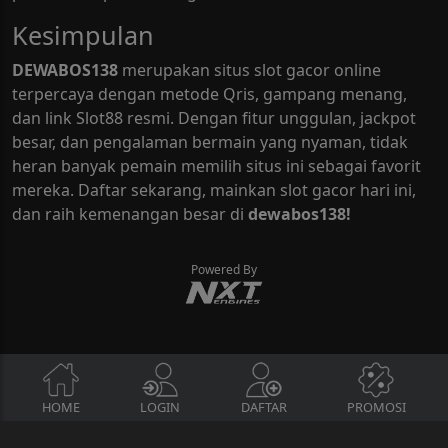
Kesimpulan
DEWABOS138
merupakan situs slot gacor online
terpercaya dengan metode Qris, gampang menang,
dan link Slot88 resmi. Dengan fitur unggulan, jackpot
besar, dan pengalaman bermain yang nyaman, tidak
heran banyak pemain memilih situs ini sebagai favorit
mereka. Daftar sekarang, mainkan slot gacor hari ini,
dan raih kemenangan besar di
dewabos138!
Powered By
HOME
LOGIN
DAFTAR
PROMOSI