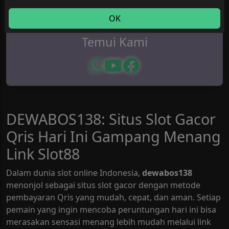
OK
Temui Kami
DEWABOS138: Situs Slot Gacor
Qris Hari Ini Gampang Menang
Link Slot88
Dalam dunia slot online Indonesia,
dewabos138
menonjol sebagai situs slot gacor dengan metode
pembayaran Qris yang mudah, cepat, dan aman. Setiap
pemain yang ingin mencoba peruntungan hari ini bisa
merasakan sensasi menang lebih mudah melalui link