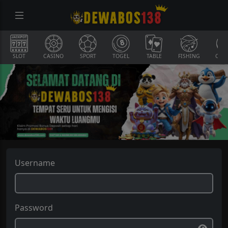
SLOT
CASINO
SPORT
TOGEL
TABLE
FISHING
COCK
Username
Password