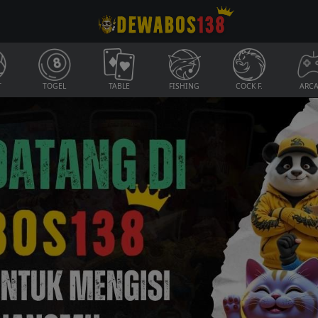
T
TOGEL
TABLE
FISHING
COCK F.
ARC