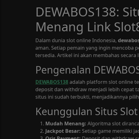
DEWABOS138: Situ
Menang Link Slot
Dalam dunia slot online Indonesia,
dewabo
aman. Setiap pemain yang ingin mencoba pe
tersedia. Artikel ini akan membahas secar
Pengenalan DEWABO
DEWABOS138
adalah platform slot online 
deposit dan withdraw menjadi lebih cepat 
situs ini sudah terbukti, menjadikannya pi
Keunggulan Situs Sl
Mudah Menang:
Algoritma slot diranc
Jackpot Besar:
Setiap game memiliki jac
Qris Payment:
Deposit dan withdraw 