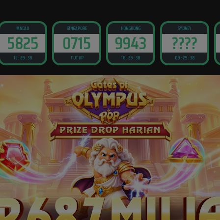
SINGAPORE
HONGKONG
SYDNEY
SYDNEY POOLS
0715
9943
????
0158
TUTUP
18 : 29 : 35
09 : 29 : 35
09 : 34 : 35