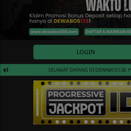
LOGIN
AT DATANG DI DEWABOS138. PLATFORM RESMI SLOT, LIVE