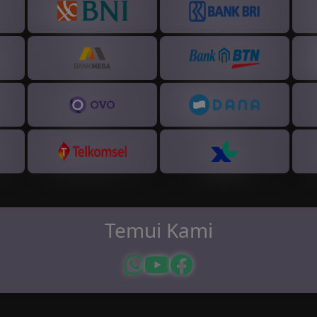
Temui Kami