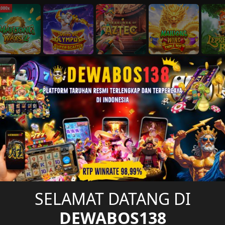
Provider Kami
SELAMAT DATANG DI
DEWABOS138