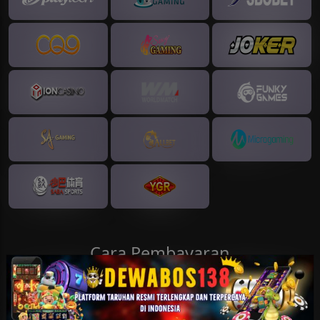
Cara Pembayaran