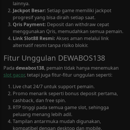
lainnya.
Jackpot Besar:
Setiap game memiliki jackpot
progresif yang bisa diraih setiap saat.
Qris Payment:
Deposit dan withdraw cepat
menggunakan Qris, memudahkan semua pemain.
Link Slot88 Resmi:
Akses aman melalui link
alternatif resmi tanpa risiko blokir.
Fitur Unggulan DEWABOS138
Pada
dewabos138
, pemain tidak hanya menemukan
slot gacor
, tetapi juga fitur-fitur unggulan seperti:
Live chat 24/7 untuk support pemain.
Promo menarik seperti bonus deposit pertama,
cashback, dan free spin.
RTP tinggi pada semua game slot, sehingga
peluang menang lebih adil.
Tampilan antarmuka mudah digunakan,
kompatibel dengan desktop dan mobile.