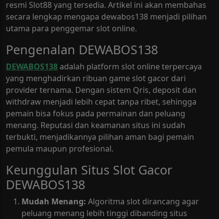
resmi Slot88 yang tersedia. Artikel ini akan membahas
secara lengkap mengapa dewabos138 menjadi pilihan
utama para penggemar slot online.
Pengenalan DEWABOS138
DEWABOS138
adalah platform slot online terpercaya
yang menghadirkan ribuan game slot gacor dari
provider ternama. Dengan sistem Qris, deposit dan
withdraw menjadi lebih cepat tanpa ribet, sehingga
pemain bisa fokus pada permainan dan peluang
menang. Reputasi dan keamanan situs ini sudah
terbukti, menjadikannya pilihan aman bagi pemain
pemula maupun profesional.
Keunggulan Situs Slot Gacor
DEWABOS138
Mudah Menang:
Algoritma slot dirancang agar
peluang menang lebih tinggi dibanding situs