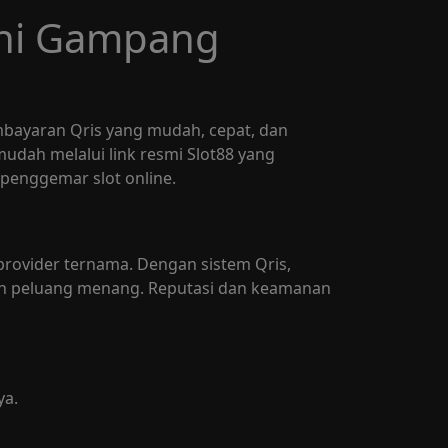
Ini Gampang
mbayaran Qris yang mudah, cepat, dan
udah melalui link resmi Slot88 yang
penggemar slot online.
provider ternama. Dengan sistem Qris,
dan peluang menang. Reputasi dan keamanan
ya.