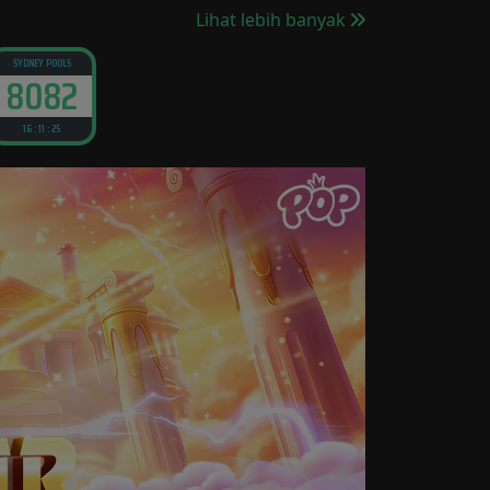
Lihat lebih banyak