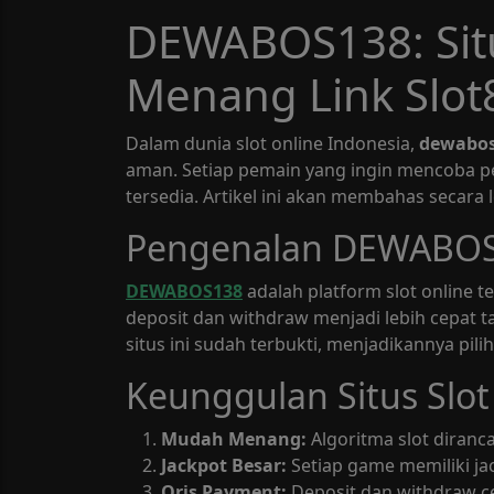
DEWABOS138: Situ
Menang Link Slot
Dalam dunia slot online Indonesia,
dewabo
aman. Setiap pemain yang ingin mencoba pe
tersedia. Artikel ini akan membahas secar
Pengenalan DEWABO
DEWABOS138
adalah platform slot online 
deposit dan withdraw menjadi lebih cepat 
situs ini sudah terbukti, menjadikannya pi
Keunggulan Situs Sl
Mudah Menang:
Algoritma slot diranc
Jackpot Besar:
Setiap game memiliki jac
Qris Payment:
Deposit dan withdraw 