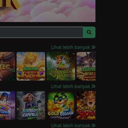
Lihat lebih banyak
Lihat lebih banyak
Lihat lebih banyak