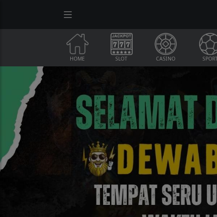
HOME
SLOT
CASINO
SPOR