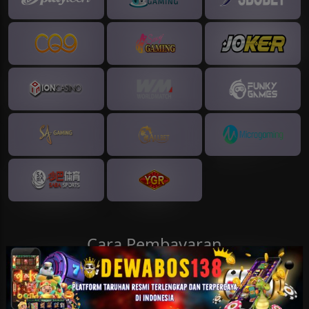
Cara Pembayaran