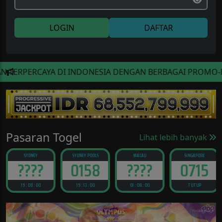
LOGIN
DAFTAR
CAYA DI INDONESIA DENGAN BERBAGAI PROMO-PROMO MENA
Pasaran Togel
Lihat lebih banyak
SYDNEY
SYDNEY POOLS
MACAU
SINGAPORE
????
0158
????
0715
19 : 07 : 59
19 : 12 : 59
01 : 07 : 59
TUTUP