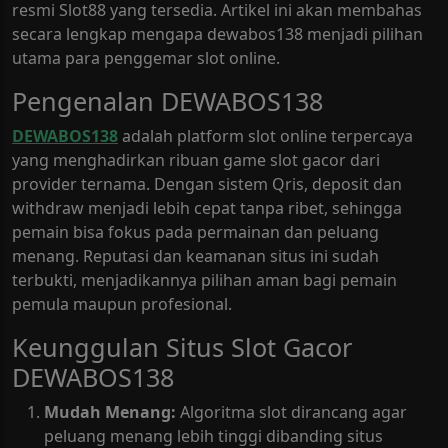
resmi Slot88 yang tersedia. Artikel ini akan membahas
secara lengkap mengapa dewabos138 menjadi pilihan
utama para penggemar slot online.
Pengenalan DEWABOS138
DEWABOS138
adalah platform slot online terpercaya
yang menghadirkan ribuan game slot gacor dari
provider ternama. Dengan sistem Qris, deposit dan
withdraw menjadi lebih cepat tanpa ribet, sehingga
pemain bisa fokus pada permainan dan peluang
menang. Reputasi dan keamanan situs ini sudah
terbukti, menjadikannya pilihan aman bagi pemain
pemula maupun profesional.
Keunggulan Situs Slot Gacor
DEWABOS138
Mudah Menang:
Algoritma slot dirancang agar
peluang menang lebih tinggi dibanding situs