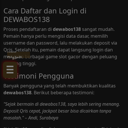
Cara Daftar dan Login di
DEWABOS138
Proses pendaftaran di
dewabos138
sangat mudah.
Pemain hanya perlu mengisi data dasar, memilih
username dan password, lalu melakukan deposit via
Qris. Setelah itu, pemain dapat langsung login dan
Klik
mencoba berbagai game slot gacor dengan peluang
Disini!
menang tinggi.
Testimoni Pengguna
Banyak pengguna yang telah membuktikan kualitas
dewabos138
. Berikut beberapa testimoni:
"Sejak bermain di dewabos138, saya lebih sering menang.
Deposit Qris cepat, jackpot besar bisa dicairkan tanpa
masalah." – Andi, Surabaya