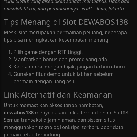
"Link Slot88 yang disediakan sangat membantu. Tidak ada
masalah blokir, dan permainannya seru!" – Rina, Jakarta
Tips Menang di Slot DEWABOS138
Meski slot merupakan permainan peluang, beberapa
tips bisa meningkatkan kesempatan menang:
Pilih game dengan RTP tinggi.
Manfaatkan bonus dan promo yang ada.
Kelola modal dengan bijak, jangan terburu-buru.
Gunakan fitur demo untuk latihan sebelum
bermain dengan uang asli.
Link Alternatif dan Keamanan
Untuk memastikan akses tanpa hambatan,
dewabos138
menyediakan link alternatif resmi Slot88.
Semua transaksi dijamin aman, dan sistem situs
menggunakan teknologi enkripsi terbaru agar data
pemain tetap terlindungi.