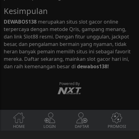
Kesimpulan
DEWABOS138
merupakan situs slot gacor online
terpercaya dengan metode Qris, gampang menang,
dan link Slot88 resmi. Dengan fitur unggulan, jackpot
besar, dan pengalaman bermain yang nyaman, tidak
heran banyak pemain memilih situs ini sebagai favorit
mereka. Daftar sekarang, mainkan slot gacor hari ini,
dan raih kemenangan besar di
dewabos138!
Powered By
HOME
LOGIN
DAFTAR
PROMOSI