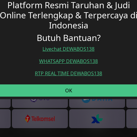
Platform Resmi Taruhan & Judi
Online Terlengkap & Terpercaya d
Indonesia
Butuh Bantuan?
Cara Pembayaran
Livechat DEWABOS138
WHATSAPP DEWABOS138
RTP REAL TIME DEWABOS138
OK