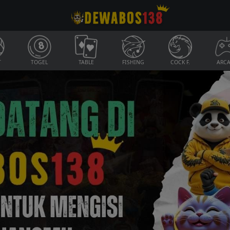
T
TOGEL
TABLE
FISHING
COCK F.
ARC