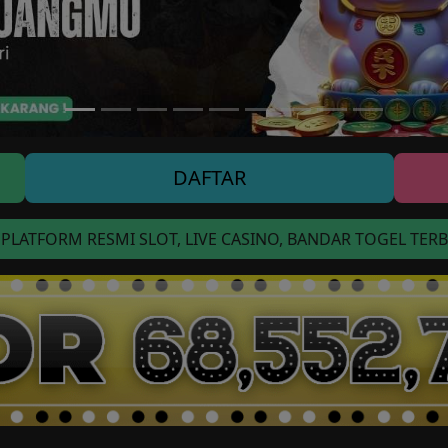
DAFTAR
IVE CASINO, BANDAR TOGEL TERBAIK DAN TERPERCAYA DI