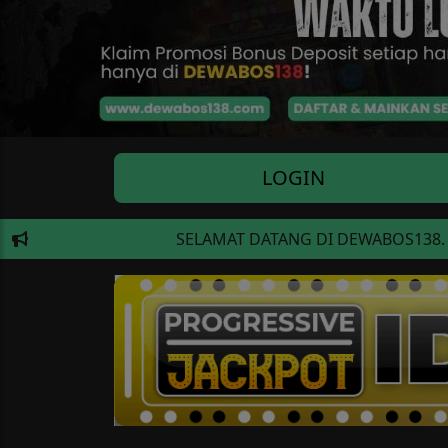
LOGIN
LAMAT DATANG DI DEWABOS138. PLATFORM RESMI SLOT, L