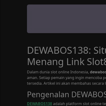
DEWABOS138: Situ
Menang Link Slot
Dalam dunia slot online Indonesia,
dewabo
aman. Setiap pemain yang ingin mencoba pe
tersedia. Artikel ini akan membahas secar
Pengenalan DEWABO
DEWABOS138
adalah platform slot online 