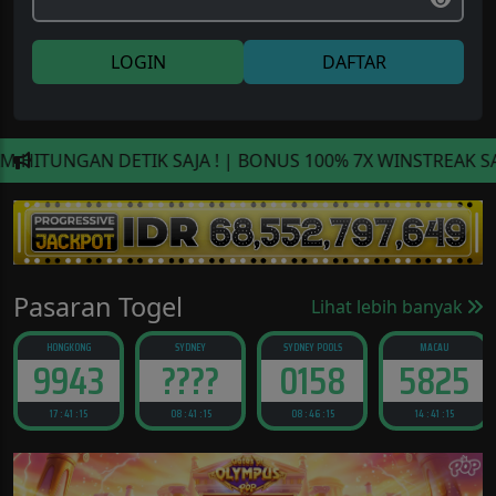
LOGIN
DAFTAR
DETIK SAJA ! | BONUS 100% 7X WINSTREAK SABUNG AYAM
Pasaran Togel
Lihat lebih banyak
HONGKONG
SYDNEY
SYDNEY POOLS
MACAU
9943
????
0158
5825
17 : 41 : 14
08 : 41 : 14
08 : 46 : 14
14 : 41 : 14