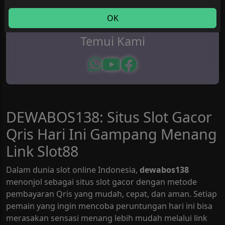
OK
Temui Kami
DEWABOS138: Situs Slot Gacor
Qris Hari Ini Gampang Menang
Link Slot88
Dalam dunia slot online Indonesia,
dewabos138
menonjol sebagai situs slot gacor dengan metode
pembayaran Qris yang mudah, cepat, dan aman. Setiap
pemain yang ingin mencoba peruntungan hari ini bisa
merasakan sensasi menang lebih mudah melalui link