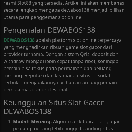
resmi Slot88 yang tersedia. Artikel ini akan membahas
secara lengkap mengapa dewabos138 menjadi pilihan
utama para penggemar slot online.
Pengenalan DEWABOS138
DEWABOS138
adalah platform slot online terpercaya
yang menghadirkan ribuan game slot gacor dari
provider ternama. Dengan sistem Qris, deposit dan
withdraw menjadi lebih cepat tanpa ribet, sehingga
pemain bisa fokus pada permainan dan peluang
menang. Reputasi dan keamanan situs ini sudah
terbukti, menjadikannya pilihan aman bagi pemain
pemula maupun profesional.
Keunggulan Situs Slot Gacor
DEWABOS138
Mudah Menang:
Algoritma slot dirancang agar
peluang menang lebih tinggi dibanding situs