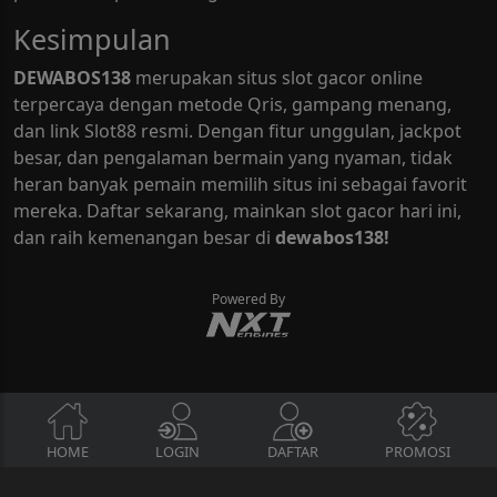
Kesimpulan
DEWABOS138
merupakan situs slot gacor online
terpercaya dengan metode Qris, gampang menang,
dan link Slot88 resmi. Dengan fitur unggulan, jackpot
besar, dan pengalaman bermain yang nyaman, tidak
heran banyak pemain memilih situs ini sebagai favorit
mereka. Daftar sekarang, mainkan slot gacor hari ini,
dan raih kemenangan besar di
dewabos138!
Powered By
HOME
LOGIN
DAFTAR
PROMOSI