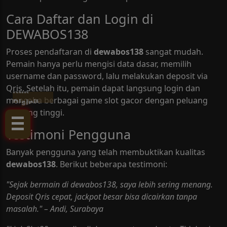
Cara Daftar dan Login di
DEWABOS138
Proses pendaftaran di
dewabos138
sangat mudah.
Pemain hanya perlu mengisi data dasar, memilih
username dan password, lalu melakukan deposit via
Qris. Setelah itu, pemain dapat langsung login dan
Klik
mencoba berbagai game slot gacor dengan peluang
Disini!
menang tinggi.
Testimoni Pengguna
Banyak pengguna yang telah membuktikan kualitas
dewabos138
. Berikut beberapa testimoni:
"Sejak bermain di dewabos138, saya lebih sering menang.
Deposit Qris cepat, jackpot besar bisa dicairkan tanpa
masalah." – Andi, Surabaya