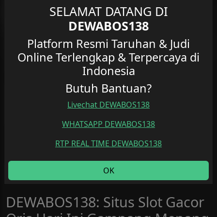
SELAMAT DATANG DI
DEWABOS138
Platform Resmi Taruhan & Judi
Online Terlengkap & Terpercaya di
Indonesia
Butuh Bantuan?
Livechat DEWABOS138
WHATSAPP DEWABOS138
Temui Kami
RTP REAL TIME DEWABOS138
OK
DEWABOS138: Situs Slot Gacor