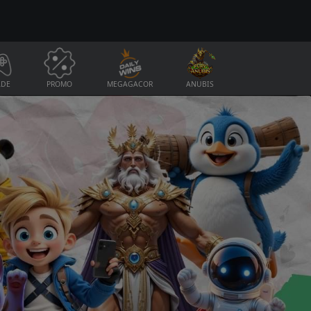
ADE
PROMO
MEGAGACOR
ANUBIS