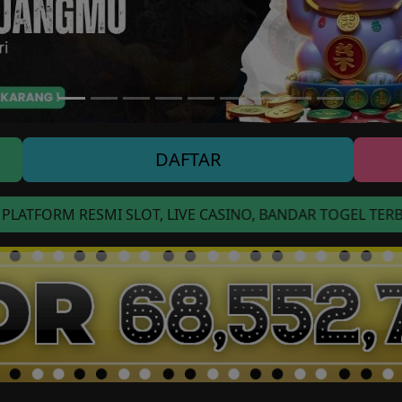
DAFTAR
VE CASINO, BANDAR TOGEL TERBAIK DAN TERPERCAYA DI 