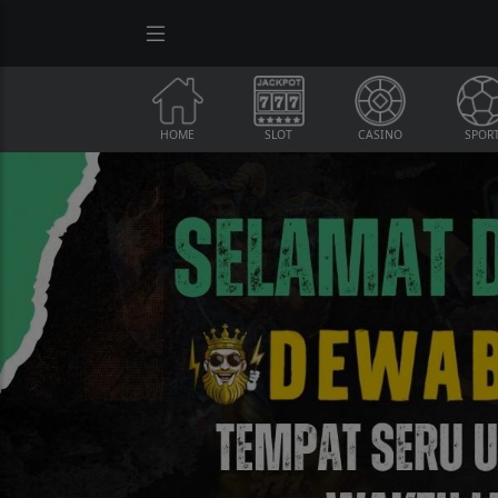
HOME
SLOT
CASINO
SPOR