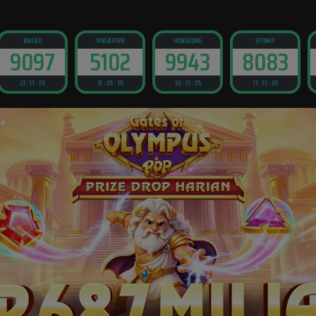
SINGAPORE
HONGKONG
SYDNEY
SYDNEY POOLS
5102
9943
8083
2413
21 : 05 : 02
02 : 15 : 02
17 : 15 : 02
17 : 15 : 02