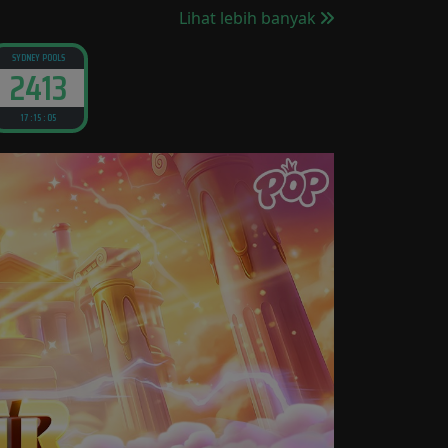
Lihat lebih banyak