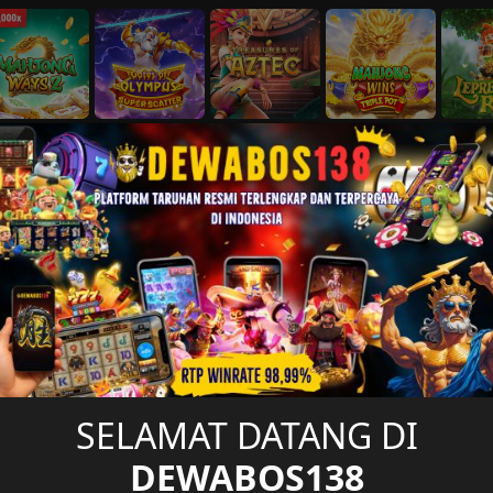
Provider Kami
SELAMAT DATANG DI
DEWABOS138