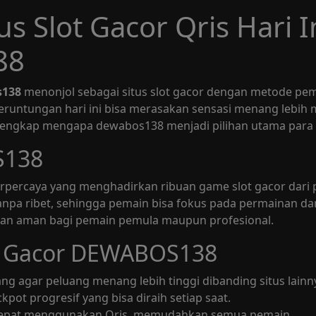
s Slot Gacor Qris Hari 
88
s138
menonjol sebagai situs slot gacor dengan metode pe
runtungan hari ini bisa merasakan sensasi menang lebih m
a lengkap mengapa dewabos138 menjadi pilihan utama para 
S138
terpercaya yang menghadirkan ribuan game slot gacor dari 
tanpa ribet, sehingga pemain bisa fokus pada permainan 
lihan aman bagi pemain pemula maupun profesional.
ot Gacor DEWABOS138
ang agar peluang menang lebih tinggi dibanding situs lainn
kpot progresif yang bisa diraih setiap saat.
cepat menggunakan Qris, memudahkan semua pemain.