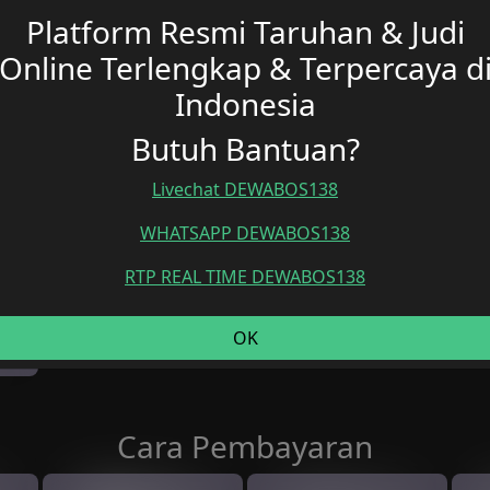
Platform Resmi Taruhan & Judi
Online Terlengkap & Terpercaya d
Indonesia
Butuh Bantuan?
Livechat DEWABOS138
WHATSAPP DEWABOS138
RTP REAL TIME DEWABOS138
OK
Cara Pembayaran