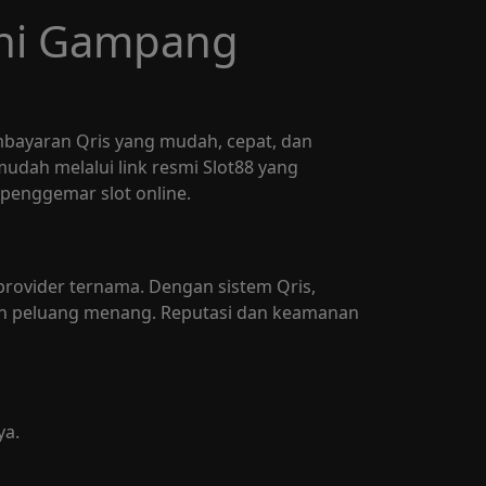
Ini Gampang
mbayaran Qris yang mudah, cepat, dan
udah melalui link resmi Slot88 yang
penggemar slot online.
provider ternama. Dengan sistem Qris,
dan peluang menang. Reputasi dan keamanan
ya.