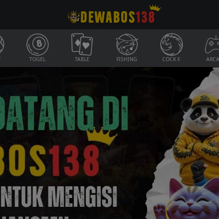
T
TOGEL
TABLE
FISHING
COCK F.
ARC