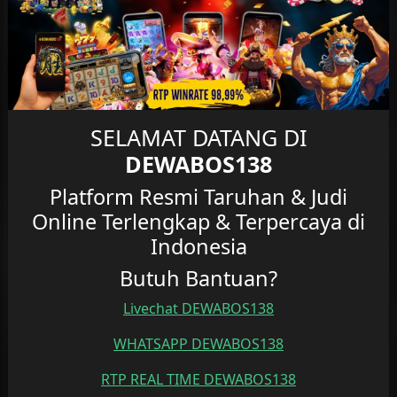
SELAMAT DATANG DI
DEWABOS138
Platform Resmi Taruhan & Judi
Online Terlengkap & Terpercaya di
Indonesia
Butuh Bantuan?
Livechat DEWABOS138
WHATSAPP DEWABOS138
RTP REAL TIME DEWABOS138