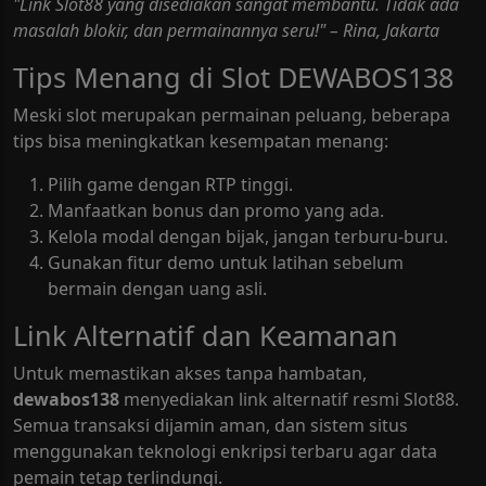
"Link Slot88 yang disediakan sangat membantu. Tidak ada
masalah blokir, dan permainannya seru!" – Rina, Jakarta
Tips Menang di Slot DEWABOS138
Meski slot merupakan permainan peluang, beberapa
tips bisa meningkatkan kesempatan menang:
Pilih game dengan RTP tinggi.
Manfaatkan bonus dan promo yang ada.
Kelola modal dengan bijak, jangan terburu-buru.
Gunakan fitur demo untuk latihan sebelum
bermain dengan uang asli.
Link Alternatif dan Keamanan
Untuk memastikan akses tanpa hambatan,
dewabos138
menyediakan link alternatif resmi Slot88.
Semua transaksi dijamin aman, dan sistem situs
menggunakan teknologi enkripsi terbaru agar data
pemain tetap terlindungi.