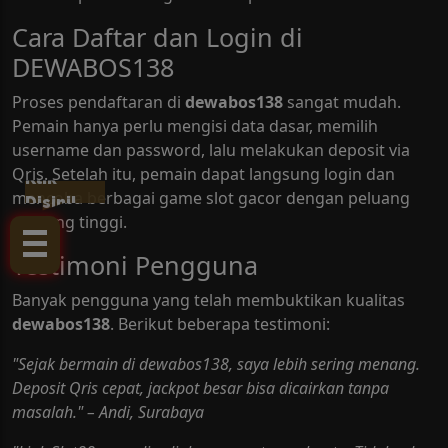
Cara Daftar dan Login di
DEWABOS138
Proses pendaftaran di
dewabos138
sangat mudah.
Pemain hanya perlu mengisi data dasar, memilih
username dan password, lalu melakukan deposit via
Qris. Setelah itu, pemain dapat langsung login dan
Klik
mencoba berbagai game slot gacor dengan peluang
Disini!
menang tinggi.
Testimoni Pengguna
Banyak pengguna yang telah membuktikan kualitas
dewabos138
. Berikut beberapa testimoni:
"Sejak bermain di dewabos138, saya lebih sering menang.
Deposit Qris cepat, jackpot besar bisa dicairkan tanpa
masalah." – Andi, Surabaya