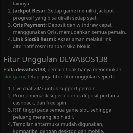
lainnya.
Jackpot Besar:
Setiap game memiliki jackpot
progresif yang bisa diraih setiap saat.
Qris Payment:
Deposit dan withdraw cepat
menggunakan Qris, memudahkan semua pemain.
Link Slot88 Resmi:
Akses aman melalui link
alternatif resmi tanpa risiko blokir.
Fitur Unggulan DEWABOS138
Pada
dewabos138
, pemain tidak hanya menemukan
slot gacor
, tetapi juga fitur-fitur unggulan seperti:
Live chat 24/7 untuk support pemain.
Promo menarik seperti bonus deposit pertama,
cashback, dan free spin.
RTP tinggi pada semua game slot, sehingga
peluang menang lebih adil.
Tampilan antarmuka mudah digunakan,
kompatibel dengan desktop dan mobile.