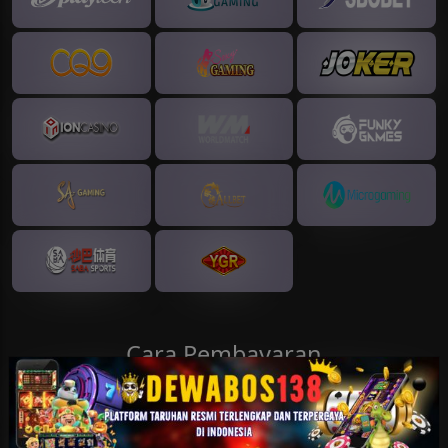
Cara Pembayaran