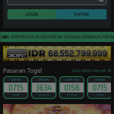
LOGIN
DAFTAR
ERCAYA DI INDONESIA DENGAN BERBAGAI PROMO-PROMO ME
Pasaran Togel
Lihat lebih banyak
HONGKONG
SYDNEY POOLS
SINGAPORE
HONGKONG
3634
0158
0715
3634
06 : 04 : 01
21 : 09 : 01
TUTUP
06 : 04 : 01