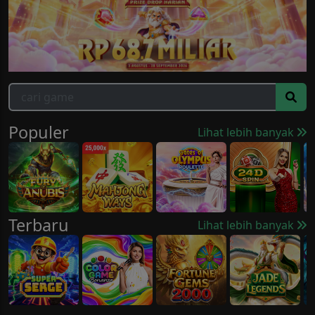
Populer
Lihat lebih banyak
Terbaru
Lihat lebih banyak