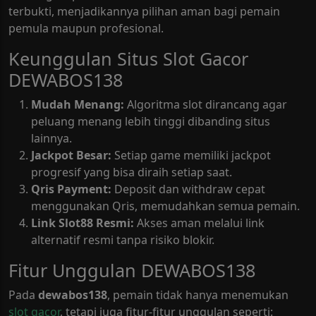
terbukti, menjadikannya pilihan aman bagi pemain
pemula maupun profesional.
Keunggulan Situs Slot Gacor
DEWABOS138
Mudah Menang:
Algoritma slot dirancang agar
peluang menang lebih tinggi dibanding situs
lainnya.
Jackpot Besar:
Setiap game memiliki jackpot
progresif yang bisa diraih setiap saat.
Qris Payment:
Deposit dan withdraw cepat
menggunakan Qris, memudahkan semua pemain.
Link Slot88 Resmi:
Akses aman melalui link
alternatif resmi tanpa risiko blokir.
Fitur Unggulan DEWABOS138
Pada
dewabos138
, pemain tidak hanya menemukan
slot gacor
, tetapi juga fitur-fitur unggulan seperti: