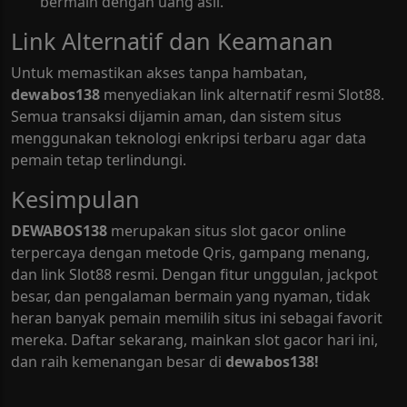
bermain dengan uang asli.
Link Alternatif dan Keamanan
Untuk memastikan akses tanpa hambatan,
dewabos138
menyediakan link alternatif resmi Slot88.
Semua transaksi dijamin aman, dan sistem situs
menggunakan teknologi enkripsi terbaru agar data
pemain tetap terlindungi.
Kesimpulan
DEWABOS138
merupakan situs slot gacor online
terpercaya dengan metode Qris, gampang menang,
dan link Slot88 resmi. Dengan fitur unggulan, jackpot
besar, dan pengalaman bermain yang nyaman, tidak
heran banyak pemain memilih situs ini sebagai favorit
mereka. Daftar sekarang, mainkan slot gacor hari ini,
dan raih kemenangan besar di
dewabos138!