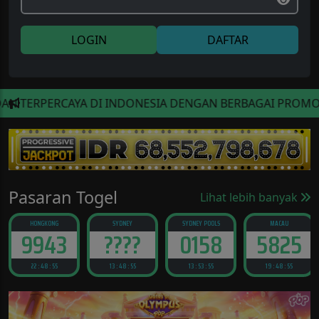
LOGIN
DAFTAR
ERCAYA DI INDONESIA DENGAN BERBAGAI PROMO-PROMO ME
Pasaran Togel
Lihat lebih banyak
SYDNEY
SYDNEY POOLS
MACAU
SINGAPORE
????
0158
5825
0715
13 : 48 : 54
13 : 53 : 54
19 : 48 : 54
TUTUP