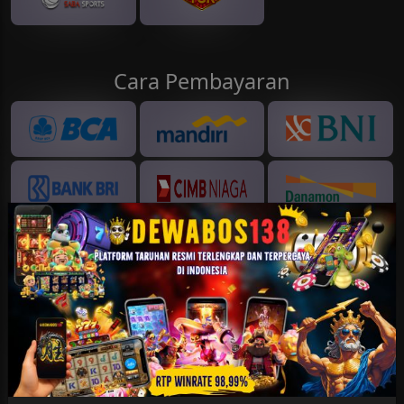
Cara Pembayaran