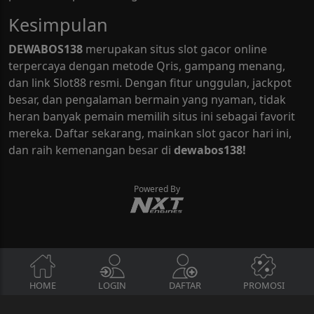
Kesimpulan
DEWABOS138
merupakan situs slot gacor online
terpercaya dengan metode Qris, gampang menang,
dan link Slot88 resmi. Dengan fitur unggulan, jackpot
besar, dan pengalaman bermain yang nyaman, tidak
heran banyak pemain memilih situs ini sebagai favorit
mereka. Daftar sekarang, mainkan slot gacor hari ini,
dan raih kemenangan besar di
dewabos138!
Powered By
HOME
LOGIN
DAFTAR
PROMOSI