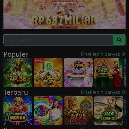
Populer
Lihat lebih banyak
Terbaru
Lihat lebih banyak