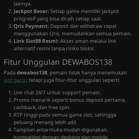
lainnya.
Jackpot Besar:
Setiap game memiliki jackpot
progresif yang bisa diraih setiap saat.
Qris Payment:
Deposit dan withdraw cepat
menggunakan Qris, memudahkan semua pemain.
Link Slot88 Resmi:
Akses aman melalui link
alternatif resmi tanpa risiko blokir.
Fitur Unggulan DEWABOS138
Pada
dewabos138
, pemain tidak hanya menemukan
slot gacor
, tetapi juga fitur-fitur unggulan seperti:
Live chat 24/7 untuk support pemain.
Promo menarik seperti bonus deposit pertama,
cashback, dan free spin.
RTP tinggi pada semua game slot, sehingga
peluang menang lebih adil.
Tampilan antarmuka mudah digunakan,
kompatibel dengan desktop dan mobile.