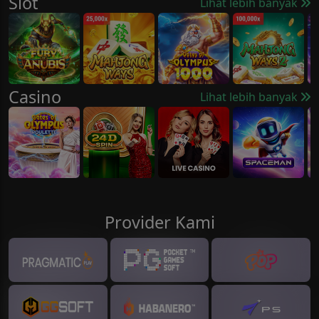
Slot
Lihat lebih banyak
Casino
Lihat lebih banyak
Provider Kami