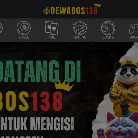
T
TOGEL
TABLE
FISHING
COCK F.
ARC