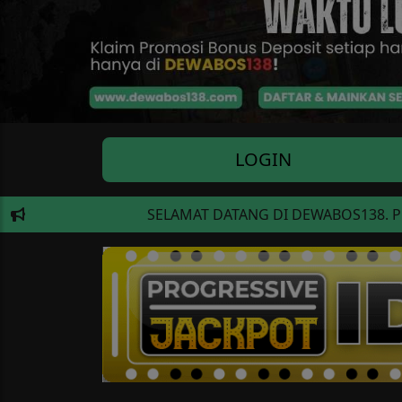
LOGIN
MAT DATANG DI DEWABOS138. PLATFORM RESMI SLOT, LIV