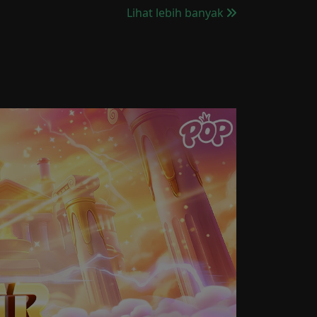
Lihat lebih banyak