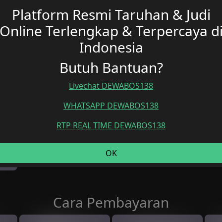
Platform Resmi Taruhan & Judi
Online Terlengkap & Terpercaya d
Indonesia
Butuh Bantuan?
Livechat DEWABOS138
WHATSAPP DEWABOS138
RTP REAL TIME DEWABOS138
OK
Cara Pembayaran