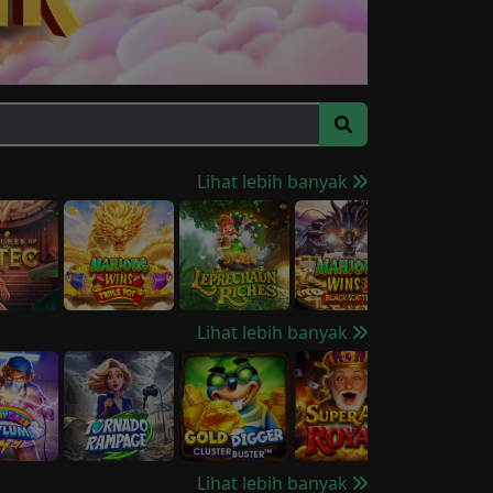
Lihat lebih banyak
Lihat lebih banyak
Lihat lebih banyak