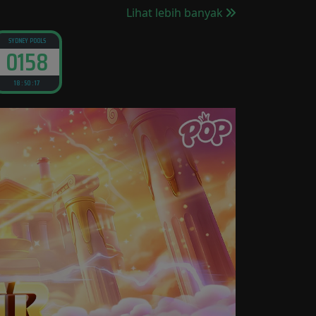
Lihat lebih banyak