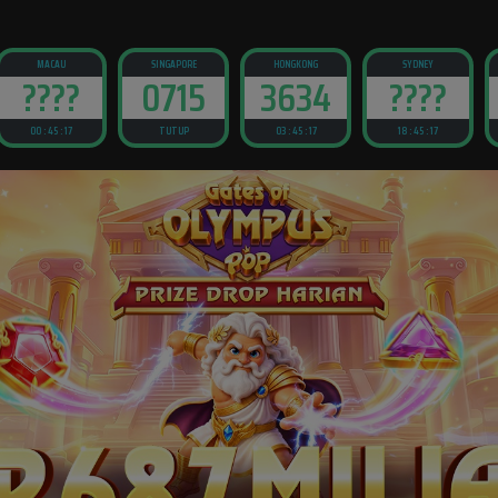
SINGAPORE
HONGKONG
SYDNEY
SYDNEY POOLS
0715
3634
????
0158
TUTUP
03 : 45 : 14
18 : 45 : 14
18 : 50 : 14