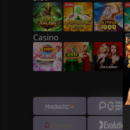
Casino