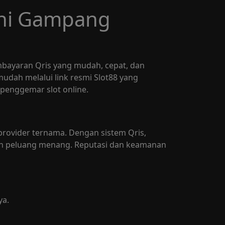
Ini Gampang
mbayaran Qris yang mudah, cepat, dan
udah melalui link resmi Slot88 yang
penggemar slot online.
provider ternama. Dengan sistem Qris,
dan peluang menang. Reputasi dan keamanan
ya.