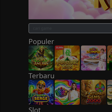
Populer
Terbaru
Slot