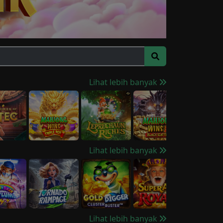
Lihat lebih banyak
Lihat lebih banyak
Lihat lebih banyak