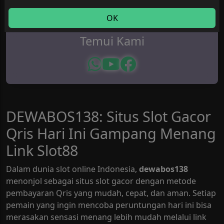
OK
Temui Kami
DEWABOS138: Situs Slot Gacor
Qris Hari Ini Gampang Menang
Link Slot88
Dalam dunia slot online Indonesia,
dewabos138
menonjol sebagai situs slot gacor dengan metode
pembayaran Qris yang mudah, cepat, dan aman. Setiap
pemain yang ingin mencoba peruntungan hari ini bisa
merasakan sensasi menang lebih mudah melalui link