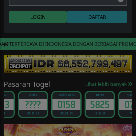
LOGIN
DAFTAR
ERCAYA DI INDONESIA DENGAN BERBAGAI PROMO-PROMO ME
Pasaran Togel
Lihat lebih banyak
SYDNEY
SYDNEY POOLS
MACAU
SINGAPORE
????
0158
5825
0715
09 : 51 : 44
09 : 56 : 44
15 : 51 : 44
TUTUP