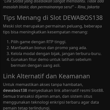
"Link Slot88 yang disediakan sangat membantu. Tidak ada
masalah blokir, dan permainannya seru!" – Rina, Jakarta
Tips Menang di Slot DEWABOS138
Meski slot merupakan permainan peluang, beberapa
tips bisa meningkatkan kesempatan menang:
Pilih game dengan RTP tinggi.
Manfaatkan bonus dan promo yang ada.
Kelola modal dengan bijak, jangan terburu-buru.
Gunakan fitur demo untuk latihan sebelum
bermain dengan uang asli.
Link Alternatif dan Keamanan
Untuk memastikan akses tanpa hambatan,
dewabos138
menyediakan link alternatif resmi Slot88.
Semua transaksi dijamin aman, dan sistem situs
menggunakan teknologi enkripsi terbaru agar data
pemain tetap terlindungi.