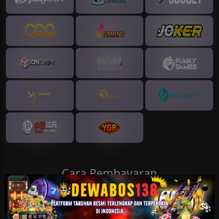
Cara Pembayaran